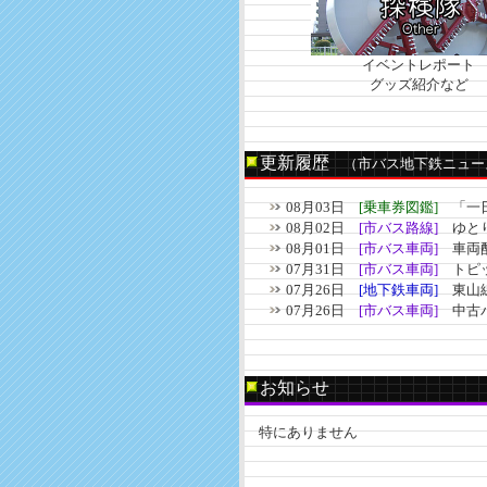
イベントレポート
グッズ紹介など
更新履歴
（市バス地下鉄ニュー
08月03日
[乗車券図鑑]
「一日
08月02日
[市バス路線]
ゆとり
08月01日
[市バス車両]
車両配
07月31日
[市バス車両]
トピッ
07月26日
[地下鉄車両]
東山線
07月26日
[市バス車両]
中古バ
お知らせ
特にありません