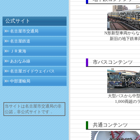
公式サイト
名古屋市交通局
N形新型車両から
新旧の地下鉄車
名古屋鉄道
ＪＲ東海
あおなみ線
市バスコンテンツ
名古屋ガイドウェイバス
中部運輸局
大型バスから中
1,000両超
当サイトは名古屋市交通局の非
公認，非公式サイトです．
共通コンテンツ