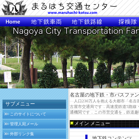
名古屋の地下鉄・市バスファ
人口230万人を抱える大都市「名古
サブメニュー
古屋市交通局です．高速度鉄道5路線
通機関です．この市営交通を，鉄道趣
このサイトについて
メイン メニュー
管理人宛メール
外部リンク集
地下鉄コンテンツ