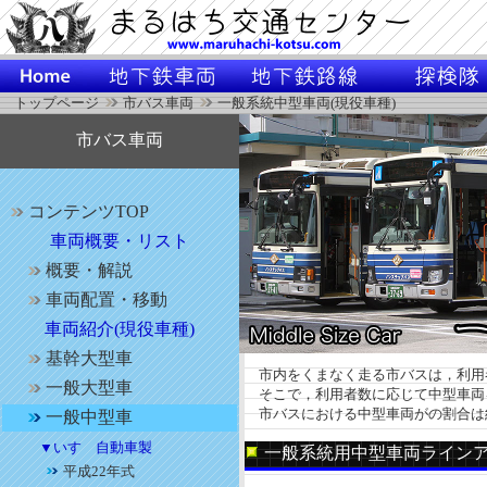
トップページ
市バス車両
一般系統中型車両(現役車種)
市バス車両
コンテンツTOP
車両概要・リスト
概要・解説
車両配置・移動
車両紹介(現役車種)
基幹大型車
市内をくまなく走る市バスは，利用
一般大型車
そこで，利用者数に応じて中型車両
市バスにおける中型車両がの割合は約
一般中型車
▼いすゞ自動車製
一般系統用中型車両ライン
平成22年式