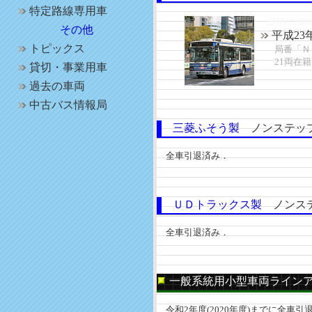
特定路線専用車
日野412NM
その他
平成23
トピックス
局番「Ｎ
21両在籍
貸切・事業用車
過去の車両
中古バス情報局
三菱ふそう製
ノンステッ
全車引退済み．
ＵＤトラックス製
ノンステ
全車引退済み．
一般系統用小型車両ライン
令和2年度(2020年度)までに全車引