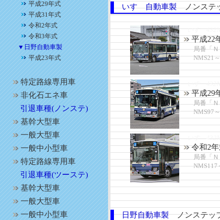
平成29年式
いすゞ自動車製
ノンステ
平成31年式
令和2年式
いすゞ432N
令和3年式
平成22
▼日野自動車製
局番「Ｎ
平成23年式
NMS21～N
特定路線専用車
いすゞ432N
平成29
非化石エネ車
局番「Ｎ
引退車種(ノンステ)
NMS97～N
基幹大型車
一般大型車
いすゞ432N
令和2年
一般中小型車
局番「Ｎ
特定路線専用車
NMS117～
引退車種(ツーステ)
基幹大型車
一般大型車
一般中小型車
日野自動車製
ノンステ