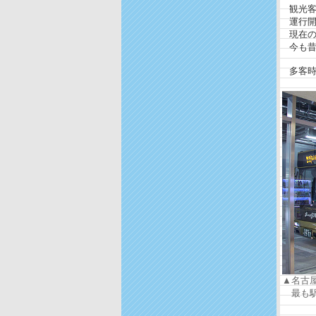
観光客
運行開始
現在のバ
今も昔
多客時
▲名古
最も駅