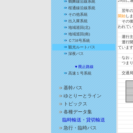
29日に
鶴舞線沿線系統
桜通線沿線系統
翌年
その他系統
開始
し
出入庫系統
その後も
われて
地域巡回(北)
地域巡回(南)
運行主
Ｃ758号系統
運行開
観光ルートバス
ていま
深夜バス
なお，
つまり
▼廃止路線
交通局
高速１号系統
基幹バス
ゆとりーとライン
トピックス
各種データ集
臨時輸送・貸切輸送
急行・臨時バス