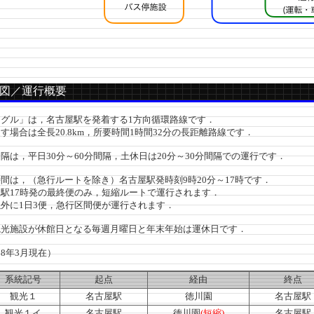
図／運行概要
グル」は，名古屋駅を発着する1方向循環路線です．
場合は全長20.8km，所要時間1時間32分の長距離路線です．
は，平日30分～60分間隔，土休日は20分～30分間隔での運行です．
は，（急行ルートを除き）名古屋駅発時刻9時20分～17時です．
駅17時発の最終便のみ，短縮ルートで運行されます．
外に1日3便，急行区間便が運行されます．
光施設が休館日となる毎週月曜日と年末年始は運休日です．
8年3月現在）
系統記号
起点
経由
終点
観光１
名古屋駅
徳川園
名古屋駅
観光１イ
名古屋駅
徳川園
(短縮)
名古屋駅