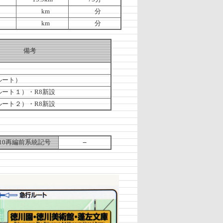
km
分
km
分
備考
ルート）
ート１）・R8新設
ート２）・R8新設
－
10再編前系統記号