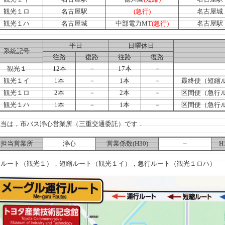
観光１ロ
名古屋駅
(急行)
名古屋城
観光１ハ
名古屋城
中部電力MT
(急行)
名古屋駅
平日
日曜休日
系統記号
往路
復路
往路
復路
観光１
12本
－
17本
－
観光１イ
1本
－
1本
－
最終便（短縮
観光１ロ
2本
－
2本
－
区間便（急行ル
観光１ハ
1本
－
1本
－
区間便（急行ル
当は，市バス浄心営業所（三重交通委託）です．
－
担当営業所
浄心
営業係数(H30)
H
ート（観光１），短縮ルート（観光１イ），急行ルート（観光１ロハ）