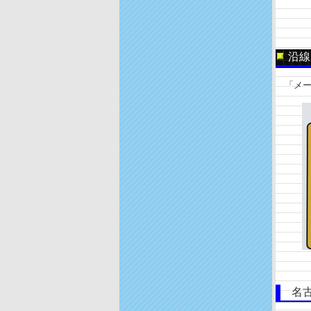
沿線
「メー
名古