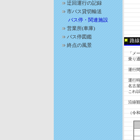
迂回運行の記録
市バス貸切輸送
バス停・関連施設
営業所(車庫)
バス停図鑑
路線
終点の風景
「メー
乗り通す
運行間隔
運行時間
名古屋
これ以
沿線観
（令和