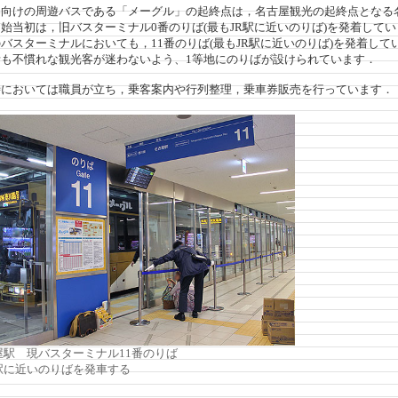
向けの周遊バスである「メーグル」の起終点は，名古屋観光の起終点となる
当初は，旧バスターミナル0番のりば(最もJR駅に近いのりば)を発着して
スターミナルにおいても，11番のりば(最もJR駅に近いのりば)を発着して
も不慣れな観光客が迷わないよう、1等地にのりばが設けられています．
においては職員が立ち，乗客案内や行列整理，乗車券販売を行っています．
屋駅 現バスターミナル11番のりば
に近いのりばを発車する