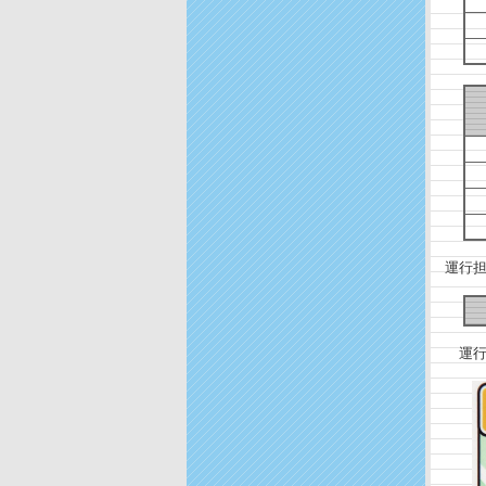
運行担
運行ル