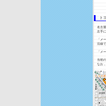
トヨ
名古屋
左手に
「メー
沿線で
「メー
当初の
なお，市