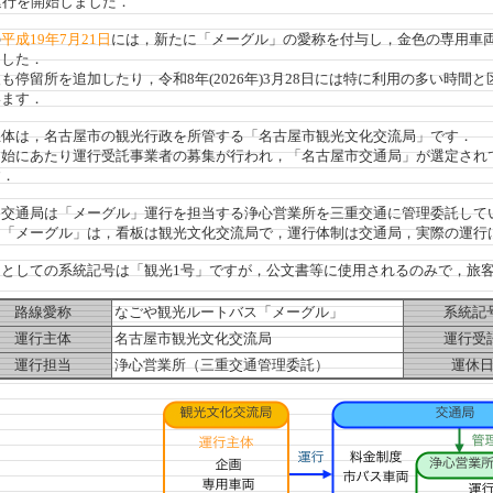
運行を開始しました．
の
平成19年7月21日
には，新たに「メーグル」の愛称を付与し，金色の専用車
ました．
停留所を追加したり，令和8年(2026年)3月28日には特に利用の多い時間
います．
体は，名古屋市の観光行政を所管する「名古屋市観光文化交流局」です．
始にあたり運行受託事業者の募集が行われ，「名古屋市交通局」が選定され
す．
交通局は「メーグル」運行を担当する浄心営業所を三重交通に管理委託して
「メーグル」は，看板は観光文化交流局で，運行体制は交通局，実際の運行
としての系統記号は「観光1号」ですが，公文書等に使用されるのみで，旅
路線愛称
なごや観光ルートバス「メーグル」
系統記
運行主体
名古屋市観光文化交流局
運行受
運行担当
浄心営業所（三重交通管理委託）
運休