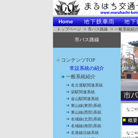
トップページ
市バス路線
一般系統紹
市バス路線
コンテンツTOP
常設系統の紹介
一般系統紹介
名古屋駅関連系統
栄駅関連系統
金山駅関連系統
東山線(東部)系統
なごや
東山線(西部)系統
名城線(北部)系統
概要
名城線(南部)系統
名港線沿線系統
なごや観