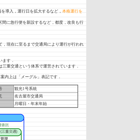
両を導入，運行日を拡大するなど，
本格運行を
と区間に急行便を新設するなど，都度，改良も行
て，現在に至るまで交通局により運行が行われ
います．
は三重交通という体系で運営されています．
客案内上は「メーグル」表記です．
号
観光1号系統
託
名古屋市交通局
日
月曜日・年末年始