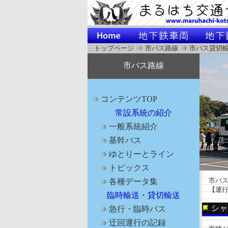
トップページ
市バス路線
市バス貸切
市バス路線
コンテンツTOP
常設系統の紹介
一般系統紹介
基幹バス
ゆとりーとライン
トピックス
市バス
各種データ集
【運行
臨時輸送・貸切輸送
シャ
急行・臨時バス
迂回運行の記録