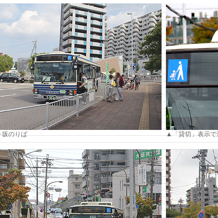
ヶ坂のりば
▲「貸切」表示で