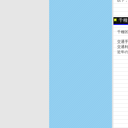
以下，
千種
千種区
交通手
交通利
近年の