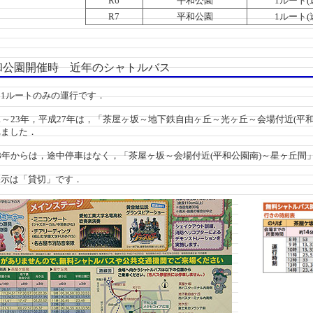
R6
平和公園
1ルート(
R7
平和公園
1ルート(
公園開催時 近年のシャトルバス
1ルートのみの運行です．
～23年，平成27年は，「茶屋ヶ坂～地下鉄自由ヶ丘～光ヶ丘～会場付近(平
れました．
年からは，途中停車はなく，「茶屋ヶ坂～会場付近(平和公園南)～星ヶ丘間
示は「貸切」です．