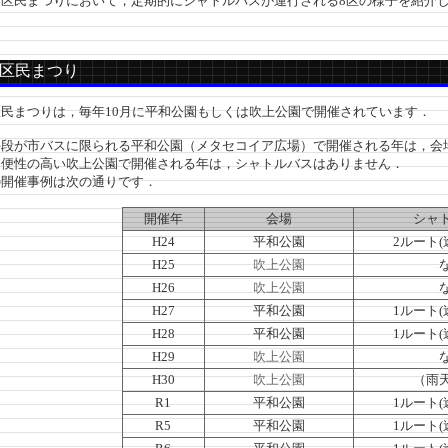
区民まつりにおいて，定期的にシャトルバスが運行される8区の様子を紹介
区民まつり
民まつりは，毎年10月に平和公園もしくは吹上公園で開催されています．
段が市バスに限られる平和公園（メタセコイア広場）で開催される年は，会
便性の高い吹上公園で開催される年は，シャトルバスはありません．
開催事例は次の通りです．
開催年
会場
シャ
H24
平和公園
2ルート(
H25
吹上公園
H26
吹上公園
H27
平和公園
1ルート(
H28
平和公園
1ルート(
H29
吹上公園
H30
吹上公園
（雨
R1
平和公園
1ルート(
R5
平和公園
1ルート(