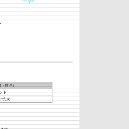
．
由（推測）
ント
のため