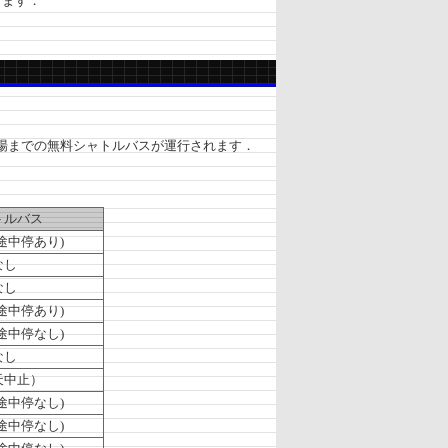
します．
場までの無料シャトルバスが運行されます．
トルバス
途中停あり)
なし
なし
途中停あり)
途中停なし)
なし
天中止）
途中停なし)
途中停なし)