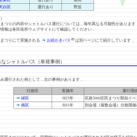
天白区
運行あり
野並
）
つりの内容やシャトルバス運行については，毎年異なる可能性があります
報は各区役所ウェブサイトにて確認してください．
つりにて実施される
お絵かきバス
は別ページにて紹介しています．
なシャトルバス（単発事例）
み運行された例として，次の事例があります．
行政区
実施年
運行理
緑区
H25年
区政50th区民まつり類似イベ
南区
R01年
別会場（複数会場）分散開催