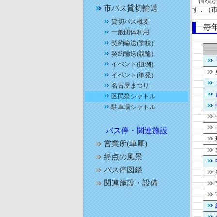
面積が
市バス貸切輸送
す．（
貸切バス概要
毎年
一般団体利用
契約輸送(学校)
契約輸送(競輪)
イベント(恒例)
イベント(単発)
名古屋まつり
区民祭シャトル
駐車場シャトル
バス停・関連施設
営業所(車庫)
終点の風景
バス停図鑑
関連施設・設備