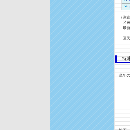
（注意
区民ま
最新情
区民ま
特殊
単年の