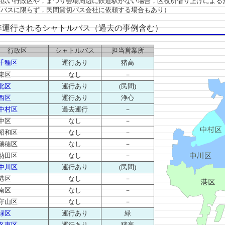
広い行政区や，まつり会場周辺に鉄道駅がない場合，区役所借り上げによる
市バスに限らず，民間貸切バス会社に依頼する場合もあり）
運行されるシャトルバス（過去の事例含む）
行政区
シャトルバス
担当営業所
千種区
運行あり
猪高
東区
なし
－
北区
運行あり
(民間)
西区
運行あり
浄心
中村区
過去運行
－
中区
なし
－
昭和区
なし
－
瑞穂区
なし
－
熱田区
なし
－
中川区
運行あり
(民間)
港区
なし
－
南区
なし
－
守山区
なし
－
緑区
運行あり
緑
名東区
運行あり
猪高