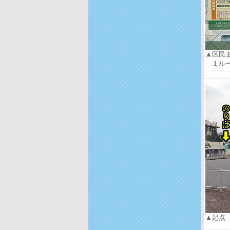
▲区民
１ルー
▲起点 