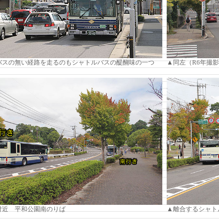
バスの無い経路を走るのもシャトルバスの醍醐味の一つ
▲同左（R6年撮
付近 平和公園南のりば
▲離合するシャト