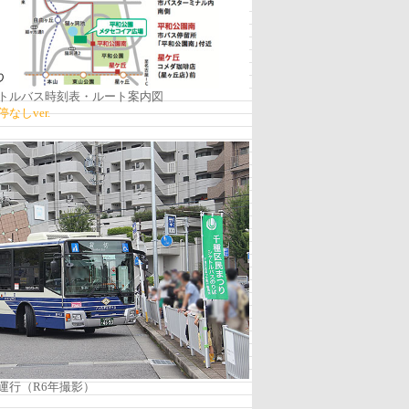
トルバス時刻表・ルート案内図
なしver.
運行（R6年撮影）