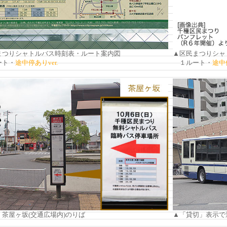
まつりシャトルバス時刻表・ルート案内図
▲区民まつりシャ
ト・
途中停ありver.
１ルート・
途中停
茶屋ヶ坂(交通広場内)のりば
▲「貸切」表示で