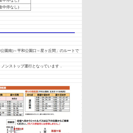
途中停なし)
途中停なし)
和公園南)～平和公園口～星ヶ丘間」のルートで
」ノンストップ運行となっています．