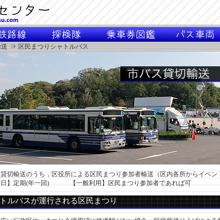
輸送
区民まつりシャトルバス
貸切輸送のうち，区役所による区民まつり参加者輸送（区内各所からイベン
日】定期(年一回) 【一般利用】区民まつり参加者であれば可
トルバスが運行される区民まつり