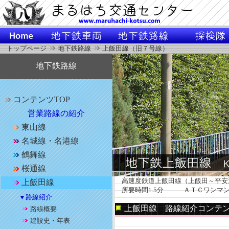
トップページ
地下鉄路線
上飯田線（旧７号線）
地下鉄路線
コンテンツTOP
営業路線の紹介
東山線
名城線・名港線
鶴舞線
桜通線
高速度鉄道上飯田線（上飯田～平安
上飯田線
所要時間1.5分 ＡＴＣワンマ
▼路線紹介
上飯田線 路線紹介コンテ
路線概要
建設史・年表