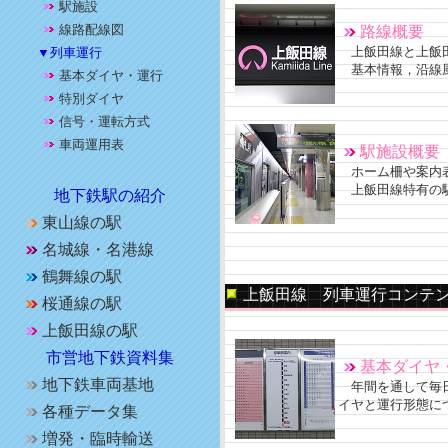
駅施設
線路配線図
路線概要
上飯田線と上飯田
▼列車運行
基本情報，沿線
基本ダイヤ・運行
特別ダイヤ
信号・運転方式
車両運用表
駅施設概要
ホーム柵や案内
上飯田線特有の
地下鉄駅の紹介
東山線の駅
名城線・名港線
鶴舞線の駅
上飯田線 列車運行コンテ
桜通線の駅
上飯田線の駅
市営地下鉄資料集
基本ダイヤ
地下鉄車両基地
年間を通して毎日
イヤと運行形態に
各種データ集
増発・臨時輸送