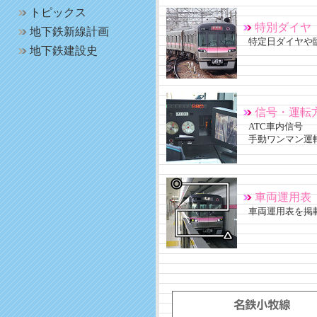
トピックス
特別ダイヤ
地下鉄新線計画
特定日ダイヤや
地下鉄建設史
信号・運転
ATC車内信号
手動ワンマン運
車両運用表
車両運用表を掲