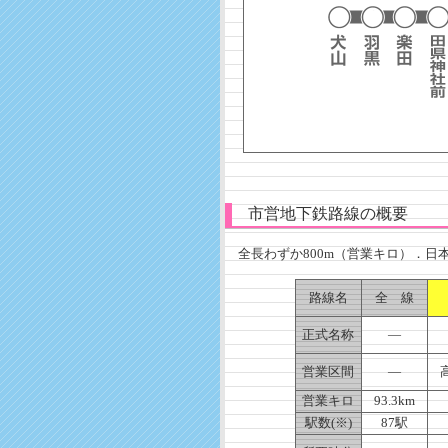
市営地下鉄路線の概要
全長わずか800m（営業キロ）．日
路線名
全 線
正式名称
―
営業区間
—
営業キロ
93.3km
駅数(※)
87駅