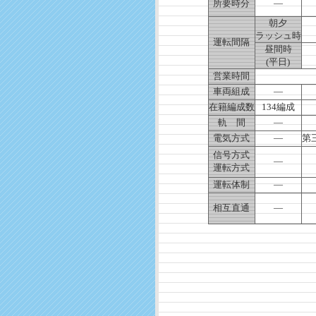
所要時分
—
朝夕
ラッシュ時
運転間隔
昼間時
(平日)
営業時間
車両組成
—
在籍編成数
134編成
軌 間
—
電気方式
—
第三
信号方式
—
運転方式
運転体制
—
相互直通
—