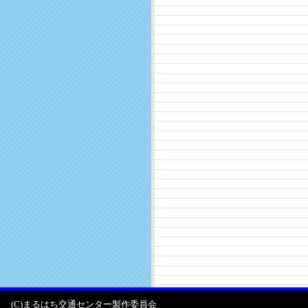
(C)まるはち交通センター製作委員会
名古屋市営地下鉄上飯田線ファンサイト／旧高速