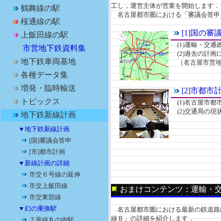
工し，運営主体が営業を開始します．
鶴舞線の駅
名古屋都市圏における「審議会答申
桜通線の駅
[1]国の
上飯田線の駅
(1)運輸・交通
市営地下鉄資料集
(2)過去の計画
地下鉄車両基地
（名古屋市営地
各種データ集
増発・臨時輸送
[2]市都
トピックス
(1)名古屋市都
(2)交通局の現
地下鉄新線計画
▼地下鉄新線計画
[国]審議会答申
[市]都市計画
▼新線計画の詳細
市交６号線の延伸
市交上飯田線
おまけコンテンツ：運輸・
市交東部線
▼幻の乗換駅
名古屋都市圏における最新の鉄道路線
線Ｂ」の詳細を紹介します．
７号線丸の内駅