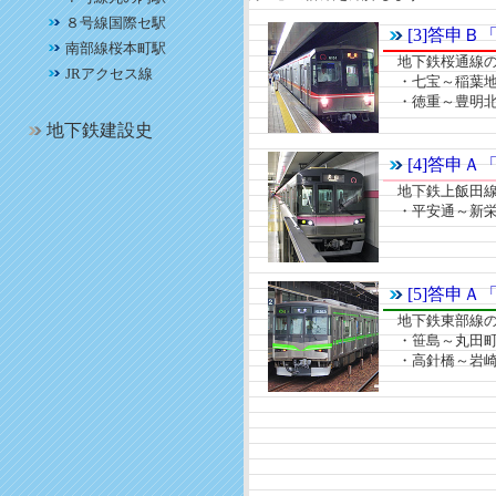
８号線国際セ駅
[3]答申
南部線桜本町駅
地下鉄桜通線の
JRアクセス線
・七宝～稲葉地
・徳重～豊明北
地下鉄建設史
[4]答申
地下鉄上飯田線
・平安通～新栄
[5]答申
地下鉄東部線の
・笹島～丸田町
・高針橋～岩