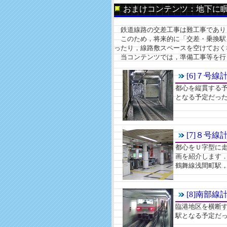
おまけコンテンツ：地下に
鉄道線路の交差工事は難工事であり
このため，将来的に「交差・乗換駅
ったり，線路敷スペースを空けておく
当コンテンツでは，準備工事等を行
[6]７号
都心を縦貫する
となる予定だっ
[7]８号
都心をＵ字型に
画を紹介します
鶴舞線浅間町駅
[8]南部
臨港地区を横断
駅となる予定だ