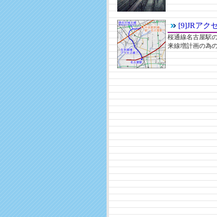
[9]JRア
桜通線名古屋駅の
来線増計画の為