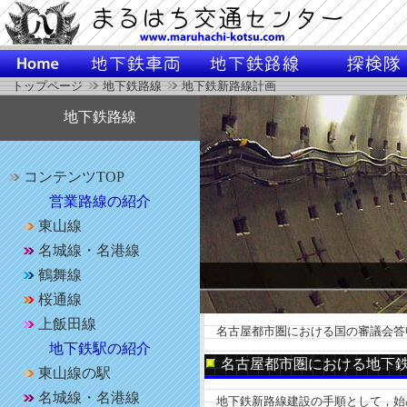
トップページ
地下鉄路線
地下鉄新路線計画
地下鉄路線
コンテンツTOP
営業路線の紹介
東山線
名城線・名港線
鶴舞線
桜通線
上飯田線
名古屋都市圏における国の審議会答
地下鉄駅の紹介
名古屋都市圏における地下
東山線の駅
名城線・名港線
地下鉄新路線建設の手順として，始