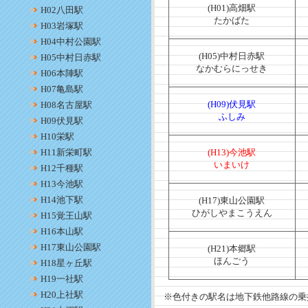
(H01)高畑駅
H02八田駅
たかばた
H03岩塚駅
H04中村公園駅
(H05)中村日赤駅
H05中村日赤駅
なかむらにっせき
H06本陣駅
H07亀島駅
(H09)伏見駅
H08名古屋駅
ふしみ
H09伏見駅
H10栄駅
H11新栄町駅
(H13)今池駅
いまいけ
H12千種駅
H13今池駅
H14池下駅
(H17)東山公園駅
ひがしやまこうえん
H15覚王山駅
H16本山駅
H17東山公園駅
(H21)本郷駅
ほんごう
H18星ヶ丘駅
H19一社駅
H20上社駅
※色付きの駅名は地下鉄他路線の乗