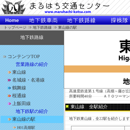
トップページ
地下鉄路線
東山線の駅
地下鉄路線
コンテンツTOP
営業路線の紹介
東山線
名城線・名港線
鶴舞線
高速度鉄道第１号線（高畑～藤が丘間
桜通線
所要時間40分 ＡＴＯツーマン
上飯田線
東山線 全駅紹介
地下鉄駅の紹介
地下鉄東山線，全22駅を紹介します
東山線の駅
H01高畑駅