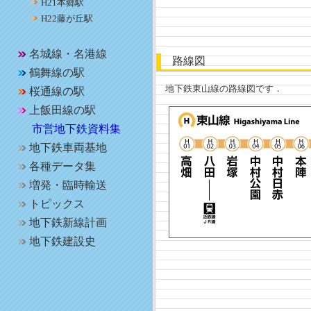
H21本郷駅
H22藤が丘駅
名城線・名港線
路線図
鶴舞線の駅
地下鉄東山線の路線図です．
桜通線の駅
上飯田線の駅
市営地下鉄資料集
地下鉄車両基地
各種データ集
増発・臨時輸送
トピックス
地下鉄新線計画
地下鉄建設史