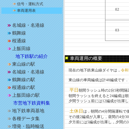
信号・運転方式
02
車両運用表
名城線・名港線
03
鶴舞線
桜通線
上飯田線
地下鉄駅の紹介
車両運用の概要
東山線の駅
現在の地下鉄東山線ダイヤは，
令和
名城線・名港線
鶴舞線の駅
東山線の車両編成は計48編成です．
桜通線の駅
平日
朝間ラッシュ時の2分5秒間隔
上飯田線の駅
朝間ラッシュを終えると24編成は順
夕間ラッシュ前には12編成が出庫し
市営地下鉄資料集
地下鉄車両基地
土休日
は，朝間の4分間隔運転で
その後2編成が入庫し，昼間の4分30
各種データ集
夕方前には5編成が出庫し，夕間の3
増発・臨時輸送