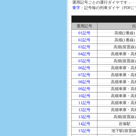
運用記号ごとの運行ダイヤです．
青字
：記号毎の列車ダイヤ（PDFに
運用記号
出
01記号
高畑(2番線)
02記号
高畑(1番線)
03記号
高畑(留置線)
04記号
高畑車庫・高
05記号
高畑(留置線)
06記号
高畑車庫・高
07記号
高畑車庫・高
08記号
高畑車庫・高
09記号
高畑車庫・高
10記号
高畑車庫・高
11記号
高畑車庫・高
12記号
高畑車庫・高
13記号
高畑(留置線)
14記号
岩塚駅
15記号
池下駅(留置線