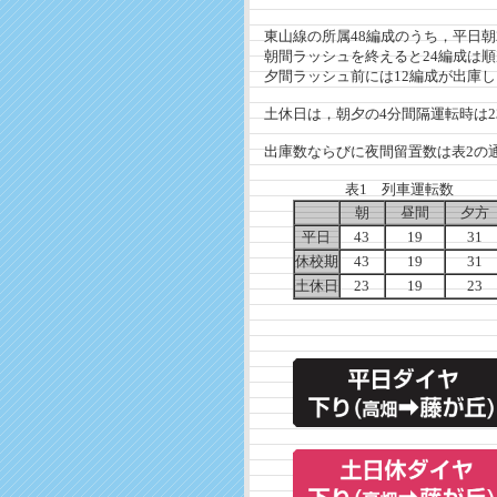
東山線の所属48編成のうち，平日朝
朝間ラッシュを終えると24編成は順
夕間ラッシュ前には12編成が出庫し
土休日は，朝夕の4分間隔運転時は2
出庫数ならびに夜間留置数は表2の通
表1 列車運転数
朝
昼間
夕
平日
43
19
31
休校期
43
19
31
土休日
23
19
23