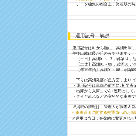
データ編集の都合上，終着駅の時刻
運用記号 解説
運用記号は01から順に，高畑出庫，
午後出庫は藤が丘のみあります．
【平日】高畑01～13，岩塚14，池下15
【土休】高畑01～09，岩塚10，池下11
【年末年始】高畑01～08，岩塚09，
・下りは高畑発藤が丘方面，上りは
・運用記号は車両の前面に2桁で表
・出庫から入庫までを1運用として
・ダイヤ乱れなどの突発的な車両交
※掲載の情報は，管理人が調査＆皆
※車両運用に関する交通局へのお問
※運用は当日，突発的に変更される