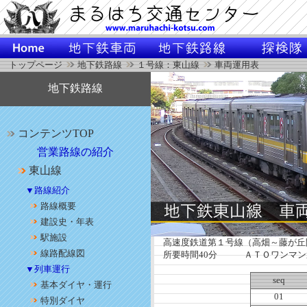
トップページ
地下鉄路線
１号線：東山線
車両運用表
地下鉄路線
コンテンツTOP
営業路線の紹介
東山線
▼路線紹介
路線概要
建設史・年表
駅施設
高速度鉄道第１号線（高畑～藤が丘間
線路配線図
所要時間40分 ＡＴＯワンマン
▼列車運行
seq
基本ダイヤ・運行
01
特別ダイヤ