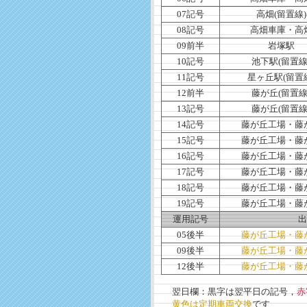
07記号
高畑(留置線)
08記号
高畑車庫・高
09前半
岩塚駅
10記号
池下駅(留置線
11記号
星ヶ丘駅(留置
12前半
藤が丘(留置線
13記号
藤が丘(留置線
14記号
藤が丘工場・藤
15記号
藤が丘工場・藤
16記号
藤が丘工場・藤
17記号
藤が丘工場・藤
18記号
藤が丘工場・藤
19記号
藤が丘工場・藤
運用記号
出
05後半
藤が丘工場・藤
09後半
藤が丘工場・藤
12後半
藤が丘工場・藤
翌日欄：黒字は翌平日の記号，
赤
黄色は定期車両交換
です