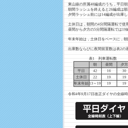
東山線の所属48編成のうち，平日朝2
朝間ラッシュを終えると26編成は順
夕間ラッシュ前には14編成が出庫し，
土休日は，朝間の4分間隔運転で使用
昼間から夕方の5分間隔運転では19
年末年始は，土休日をベースに，朝
出庫数ならびに夜間留置数は表2の通
表1 列車運転数
朝
昼間
夕
平日
42
16
30
土休日
22
19
19
年末年始
13～19
19
19
令和4年9月17日改正ダイヤの全線