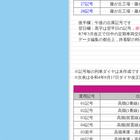
27記号
藤が丘工場・藤
28記号
藤が丘工場・藤
後半欄：午後の出庫記号です
翌日欄：黒字は翌平日の記号，
赤
R7年3月改正で日中の定期車両交
データ編集の都合上，終着駅の時刻
※記号毎の列車ダイヤは未作成です
※次表は令和4年9月17日ダイヤ改
運用記号
出
01記号
高畑(2番線)
02記号
高畑(1番線)
03記号
高畑(留置線)
04記号
高畑(留置線)
05前半
高畑車庫・高
06記号
高畑車庫・高