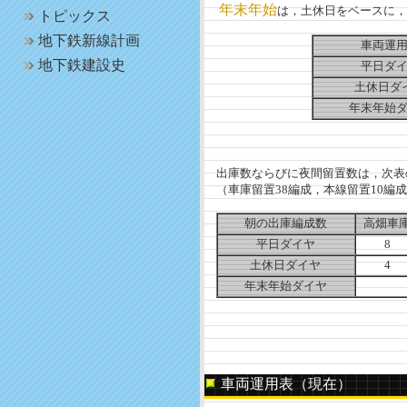
年末年始
は，土休日をベースに，
トピックス
地下鉄新線計画
車両運
地下鉄建設史
平日ダ
土休日ダ
年末年始
出庫数ならびに夜間留置数は，次表
（車庫留置38編成，本線留置10編
朝の出庫編成数
高畑車
平日ダイヤ
8
土休日ダイヤ
4
年末年始ダイヤ
車両運用表（現在）