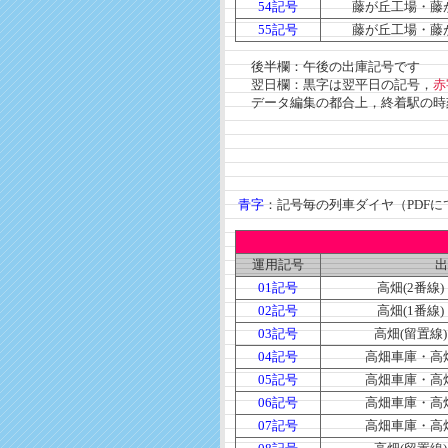
54記号
藤が丘工場・藤
55記号
藤が丘工場・藤
後半欄：午後の出庫記号です
翌日欄：黒字は翌平日の記号，
赤
データ編集の都合上，終着駅の時刻
青字
：記号毎の列車ダイヤ（PDFに
運用記号
出
01記号
高畑(2番線)
02記号
高畑(1番線)
03記号
高畑(留置線)
04記号
高畑車庫・高
05記号
高畑車庫・高
06記号
高畑車庫・高
07記号
高畑車庫・高