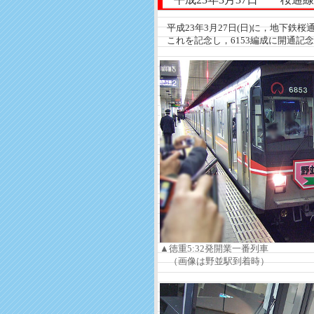
平成23年3月27日(日)に，地下鉄桜
これを記念し，6153編成に開通記
▲徳重5:32発開業一番列車
（画像は野並駅到着時）