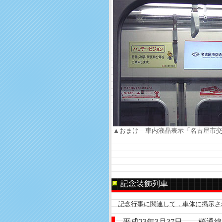
▲おまけ 車内液晶表示「名古屋市
記念装飾列車
記念行事に関連して，車体に掲示さ
平成23年3月37日 桜通