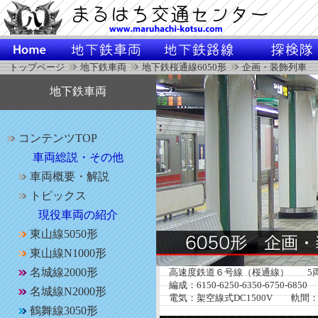
トップページ
地下鉄車両
地下鉄桜通線6050形
企画・装飾列車
地下鉄車両
コンテンツTOP
車両総説・その他
車両概要・解説
トピックス
現役車両の紹介
東山線5050形
東山線N1000形
名城線2000形
高速度鉄道６号線（桜通線） 5両
編成：6150-6250-6350-6750-6850
名城線N2000形
電気：架空線式DC1500V 軌間：
鶴舞線3050形