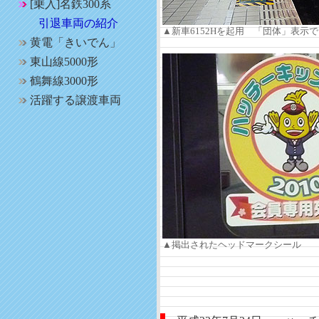
[乗入]名鉄300系
引退車両の紹介
▲新車6152Hを起用 「団体」表示
黄電「きいでん」
東山線5000形
鶴舞線3000形
活躍する譲渡車両
▲掲出されたヘッドマークシール