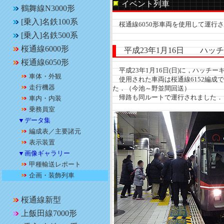
イベント列車
鶴舞線N3000形
[乗入]名鉄100系
桜通線6050形車両を使用して運行
[乗入]名鉄500系
桜通線6000形
平成23年1月16日 ハッチ
桜通線6050形
平成23年1月16日(日)に，ハッチ
車体・外観
使用された車両は桜通線6152編成
走行機器
た．（今池～野並間回送）
帰路も同ルートで運行されました．
車内・内装
乗務員室
▼データ集
編成表／主要諸元
表示装置
▼画像ギャラリー
甲種輸送レポート
企画・装飾列車
桜通線新型
上飯田線7000形