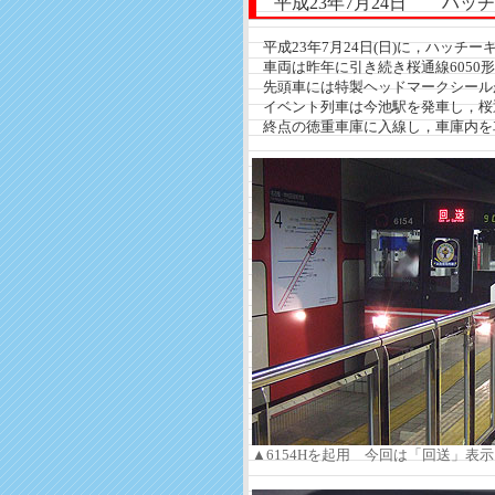
平成23年7月24日 ハッチ
平成23年7月24日(日)に，ハッチ
車両は昨年に引き続き桜通線6050形
先頭車には特製ヘッドマークシール
イベント列車は今池駅を発車し，桜
終点の徳重車庫に入線し，車庫内を
▲6154Hを起用 今回は「回送」表示