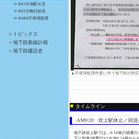
R03今池駅火災
R03大晦日延長
R6R8不発弾処理
トピックス
地下鉄新線計画
地下鉄建設史
▲不発弾処理作業に伴う地下鉄の対
タイムライン
AM9:20 吹上駅休止／回
地下鉄吹上駅では，9:18発の徳重
下り列車(徳重行)は今池9:24発から