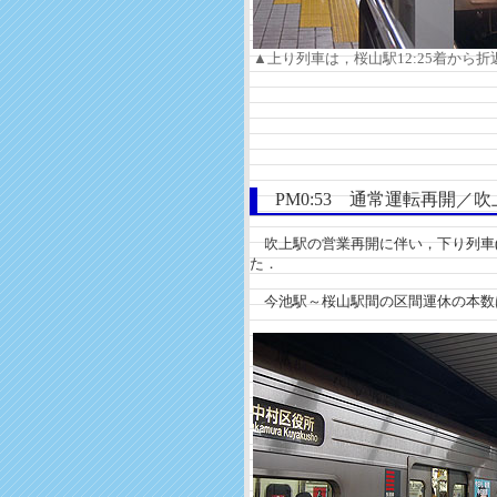
▲上り列車は，桜山駅12:25着から
PM0:53 通常運転再開／
吹上駅の営業再開に伴い，下り列車(徳重
た．
今池駅～桜山駅間の区間運休の本数は