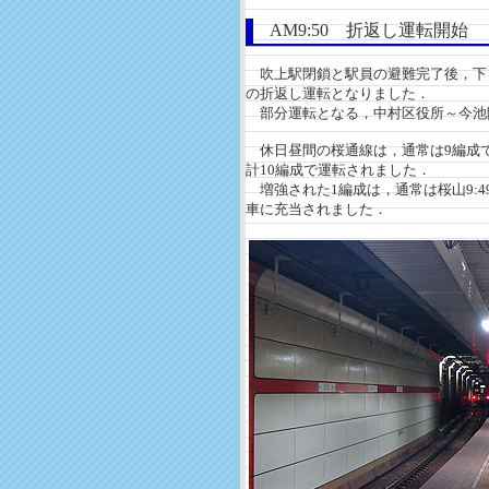
AM9:50 折返し運転開始
吹上駅閉鎖と駅員の避難完了後，下り列
の折返し運転となりました．
部分運転となる，中村区役所～今池
休日昼間の桜通線は，通常は9編成で
計10編成で運転されました．
増強された1編成は，通常は桜山9:4
車に充当されました．