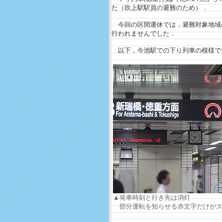
た（吹上駅駅員の避難のため）．
今回の区間運休では，避難対象地域
行われませんでした．
以下，今池駅での下り列車の模様で
▲発車時刻と行き先は消灯
部分運転を知らせる赤文字だけがス