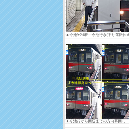
▲今池9:24着 今池行き(下り運転休止
▲今池行から回送までの方向幕回し