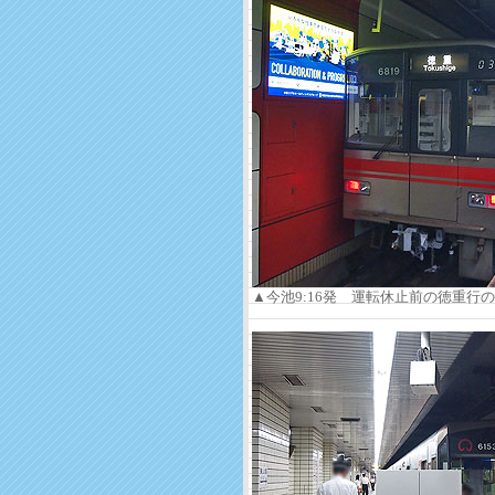
▲今池9:16発 運転休止前の徳重行