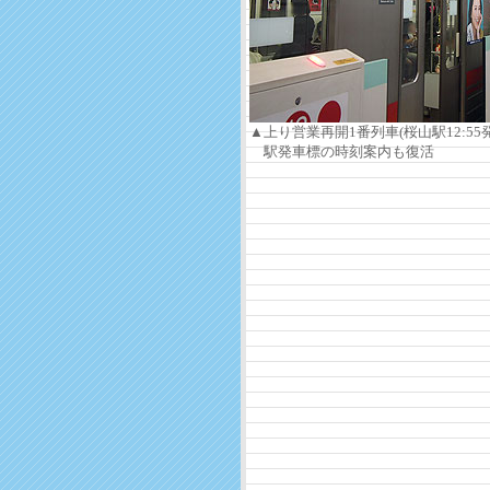
▲上り営業再開1番列車(桜山駅12:55発
駅発車標の時刻案内も復活