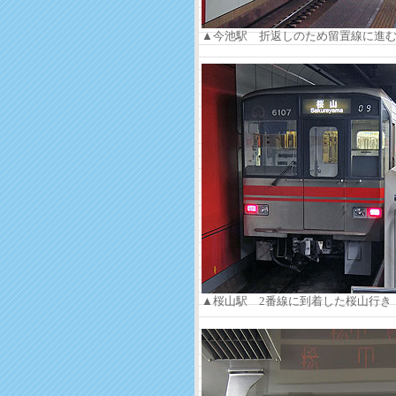
▲今池駅 折返しのため留置線に進
▲桜山駅 2番線に到着した桜山行き