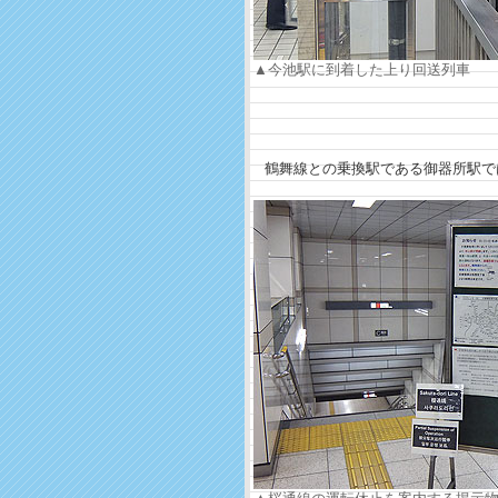
▲今池駅に到着した上り回送列車
鶴舞線との乗換駅である御器所駅で