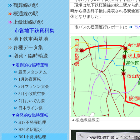
鶴舞線の駅
現場は地下鉄桜通線の吹上駅から約2
時から撤去終了後に発表される安全宣
桜通線の駅
休となりました．
上飯田線の駅
市バスの迂回運行レポートは
市
市営地下鉄資料集
地下鉄車両基地
各種データ集
増発・臨時輸送
▼定例的な臨時運転
豊田スタジアム
1月終夜運転
3月マラソン大会
3月小牧航空祭
7月おいでん祭
日本ライン祭
▼突発的な臨時運転
▲桜通線路線図
H17不発弾処理
H26名駅冠水
R01不発弾処理