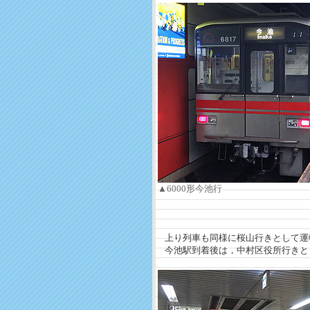
▲6000形今池行
上り列車も同様に桜山行きとして運
今池駅到着後は，中村区役所行きと