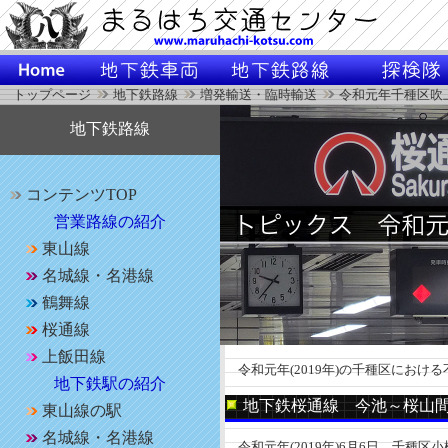
トップページ
地下鉄路線
増発輸送・臨時輸送
令和元年千種区吹
地下鉄路線
コンテンツTOP
営業路線の紹介
東山線
名城線・名港線
鶴舞線
桜通線
上飯田線
令和元年(2019年)の千種区におけ
地下鉄駅の紹介
地下鉄桜通線 今池～桜山
東山線の駅
名城線・名港線
令和元年(2019年)6月6日，千種