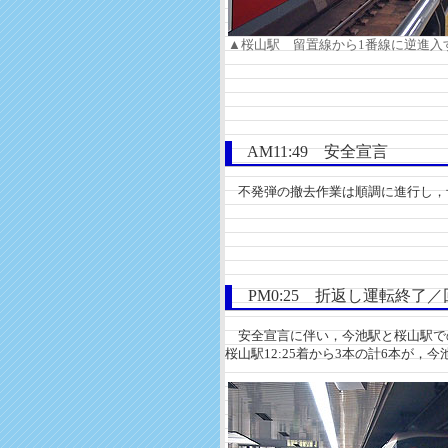
▲桜山駅 留置線から1番線に逆進入
AM11:49 安全宣言
不発弾の撤去作業は順調に進行し，予
PM0:25 折返し運転終了
安全宣言に伴い，今池駅と桜山駅での折
桜山駅12:25着から3本の計6本が