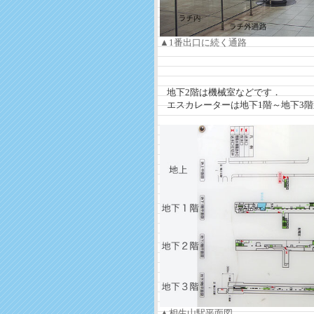
▲1番出口に続く通路
地下2階は機械室などです．
エスカレーターは地下1階～地下3階
▲相生山駅平面図