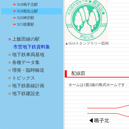
S18鳴子北駅
S19相生山駅
S20神沢駅
S21徳重駅
上飯田線の駅
▲H24スタンプラリー図柄
市営地下鉄資料集
地下鉄車両基地
各種データ集
増発・臨時輸送
配線図
トピックス
ホームは1面2線の島式ホームです．
地下鉄新線計画
地下鉄建設史