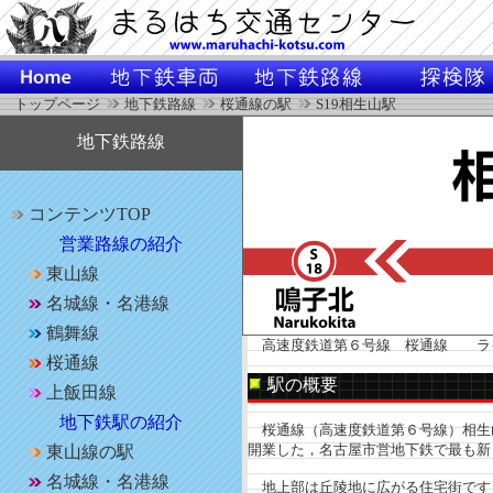
トップページ
地下鉄路線
桜通線の駅
S19相生山駅
地下鉄路線
コンテンツTOP
営業路線の紹介
東山線
名城線・名港線
鶴舞線
高速度鉄道第６号線 桜通線 ラ
桜通線
駅の概要
上飯田線
地下鉄駅の紹介
桜通線（高速度鉄道第６号線）相生山駅
開業した，名古屋市営地下鉄で最も新
東山線の駅
名城線・名港線
地上部は丘陵地に広がる住宅街です