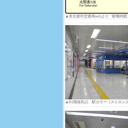
▲名古屋市交通局webより「駅構内図」C
▲B1階改札口 駅カラー（ストロン