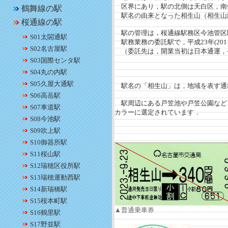
区界にあり，駅の北側は天白区，南
鶴舞線の駅
駅名の由来となった相生山（相生山
桜通線の駅
駅の管理は，桜通線駅務区今池管区
S01太閤通駅
駅務業務の委託駅で，平成23年(201
S02名古屋駅
（委託先は，開業当初は日本通運，令
S03国際センタ駅
S04丸の内駅
S05久屋大通駅
駅名の「相生山」は，地域を表す通
S06高岳駅
駅周辺にある戸笠池や戸笠公園など
S07車道駅
カラーに選定されています．
S08今池駅
S09吹上駅
S10御器所駅
S11桜山駅
S12瑞穂区役所駅
S13瑞穂運動西駅
S14新瑞橋駅
S15桜本町駅
▲普通乗車券
S16鶴里駅
S17野並駅