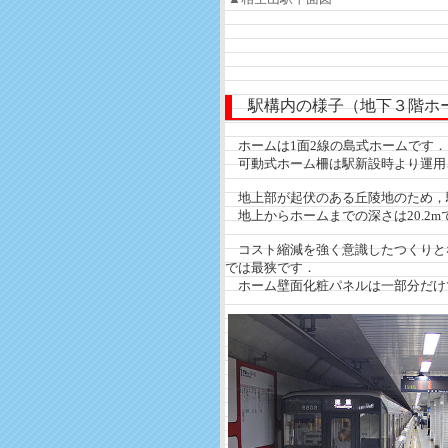
駅構内の様子（地下３階ホ
ホームは1面2線の島式ホームです．
可動式ホーム柵は駅新設時より運用
地上部が起伏のある丘陵地のため，
地上からホームまでの深さは20.2m
コスト縮減を強く意識したつくりとなっ
では最狭です．
ホーム壁面化粧パネルは一部分だけ