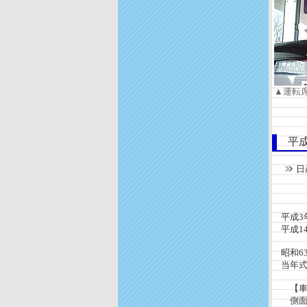
▲運転
平成
日
機関：
座席
平成3年
平成14
昭和6
当年式
【車体
側面窓