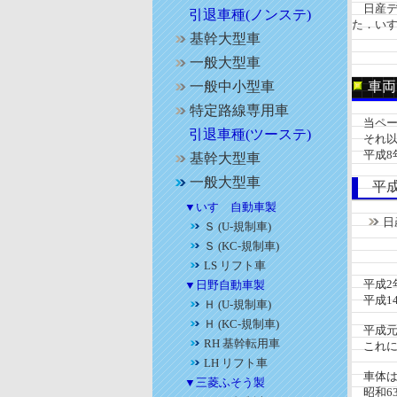
日産デ
引退車種(ノンステ)
た．い
基幹大型車
一般大型車
一般中小型車
車両
特定路線専用車
当ページ
引退車種(ツーステ)
それ以
平成8
基幹大型車
一般大型車
平成
▼いすゞ自動車製
日
Ｓ (U-規制車)
機関：
Ｓ (KC-規制車)
座席
LS リフト車
平成2年
▼日野自動車製
平成1
Ｈ (U-規制車)
Ｈ (KC-規制車)
平成元
RH 基幹転用車
これに合
LH リフト車
車体はP
▼三菱ふそう製
昭和63