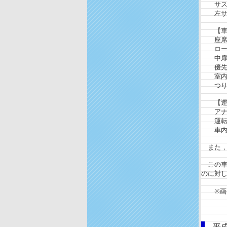
サスペ
左サイ
【車内
座席は
ロール
中扉前
優先席
室内灯
つり革
【運転
アナロ
運転士
車内ア
また，
この車
のに対
※画
平成