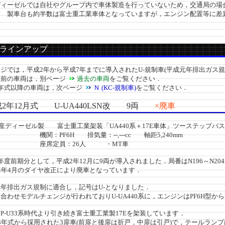
ィーゼルでは自社やグループ内で車体製造を行っていないため，交通局の場
すゞ製車台も約半数は富士重工業車体となっていますが，エンジン配置等に差
ラインアップ
では，平成2年から平成7年までに導入されたU-規制車(平成元年排出ガス規
前の車両は，別ページ
過去の車両
をご覧ください．
年式以降の車両は，次ページ
Ｎ (KC-規制車)
をご覧ください．
2年12月式 U-UA440LSN改 9両
×廃車
産ディーゼル製 富士重工業架装「UA440系＋17E車体」ツーステップバス
PF6H 排気量：--,---cc 軸距5,240mm
定員：26人 ・MT車
度前期分として，平成2年12月に9両が導入されました．局番はN196～N20
4年4月のダイヤ改正により廃車となっています．
年排出ガス規制に適合し，記号はU-となりました．
わせモデルチェンジが行われておりU-UA440系に，エンジンはPF6H型から
-U33系時代より引き続き富士重工業製17Eを架装しています．
年式から採用された3扉車(前扉と後扉は折戸，中扉は引戸)で，テールランプ