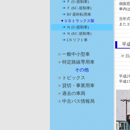
Ｆ (U-規制車)
側面窓
Ｆ (KC-規制車)
車内は
RF 基幹転用車
当年式
▼ＵＤトラックス製
またエ
Ｎ (U-規制車)
Ｎ (KC-規制車)
LN リフト車
平成
一般中小型車
日
機関：
特定路線専用車
座席
その他
平成2年
トピックス
平成1
貸切・事業用車
過去の車両
中古バス情報局