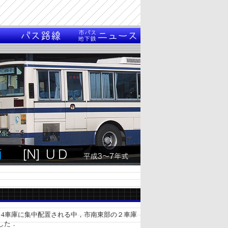
4車庫に集中配置される中，市南東部の２車庫
した．