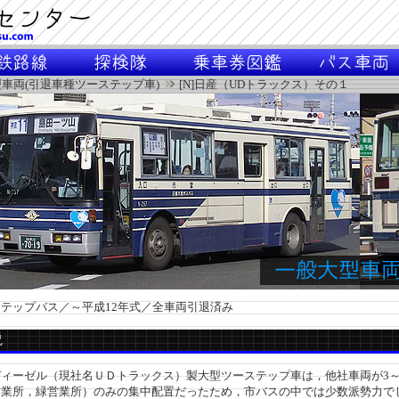
車両(引退車種ツーステップ車)
[N]日産（UDトラックス）その１
テップバス／～平成12年式／全車両引退済み
説
ィーゼル（現社名ＵＤトラックス）製大型ツーステップ車は，他社車両が3～
営業所，緑営業所）のみの集中配置だったため，市バスの中では少数派勢力で