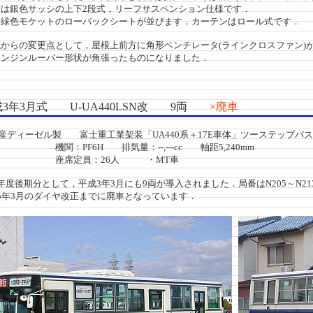
は銀色サッシの上下2段式，リーフサスペンション仕様です．
緑色モケットのローバックシートが並びます．カーテンはロール式です．
からの変更点として，屋根上前方に角形ベンチレータ(ラインクロスファン)
ンジンルーバー形状が角張ったものになりました．
3年3月式 U-UA440LSN改 9両
×廃車
産ディーゼル製 富士重工業架装「UA440系＋17E車体」ツーステップバス
PF6H 排気量：--,---cc 軸距5,240mm
定員：26人 ・MT車
度後期分として，平成3年3月にも9両が導入されました．局番はN205～N21
5年3月のダイヤ改正までに廃車となっています．