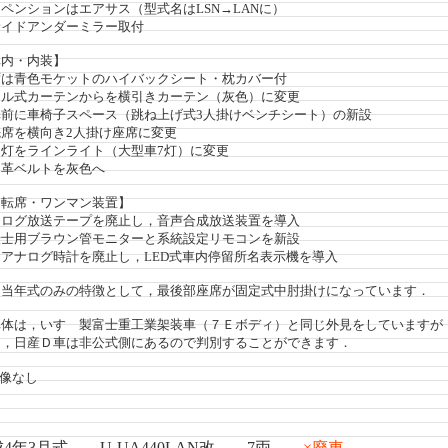
ンションはエアサス（型式名はLSN→LANに）
ドアンダーミラー取付
・内装】
青色モケットのハイバックシート・枕カバー付
式カーテンからを横引きカーテン（灰色）に変更
に車椅子スペース（跳ね上げ式3人掛けベンチシート）の新設
を横向き2人掛け座席に変更
をラインライト（大型車7灯）に変更
ベルトを灰色へ
席・ワンマン装置】
グ放送テープを廃止し，音声合成放送装置を導入
用ブラウン管モニターと系統設定リモコンを新設
ナログ時計を廃止し，LED式車内停留所名表示機を導入
当年式のみの特徴として，最後部座席が固定式中肘掛けになっています．
体は，いすゞ製富士重工業架装車（７Ｅボディ）と同じ外見をしていますが
し，日産Ｄ車は非公式側にあるので判別することができます．
像なし
4年3月式 U-UA440LAN改 7両
×廃車