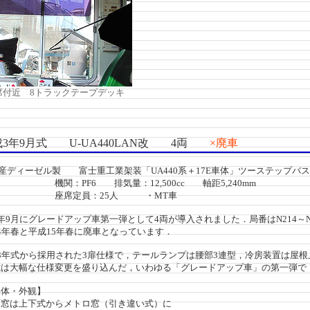
席付近 8トラックテープデッキ
3年9月式 U-UA440LAN改 4両
×廃車
産ディーゼル製 富士重工業架装「UA440系＋17E車体」ツーステップバス
PF6 排気量：12,500cc 軸距5,240mm
定員：25人 ・MT車
9月にグレードアップ車第一弾として4両が導入されました．局番はN214～N
年春と平成15年春に廃車となっています．
3年式から採用された3扉仕様で，テールランプは腰部3連型，冷房装置は屋
は大幅な仕様変更を盛り込んだ，いわゆる「グレードアップ車」の第一弾で
・外観】
は上下式からメトロ窓（引き違い式）に