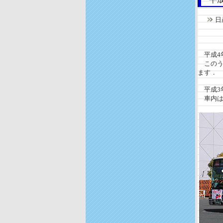
日
機関：
座席
平成4年
このうち
ます．
平成3
車内は