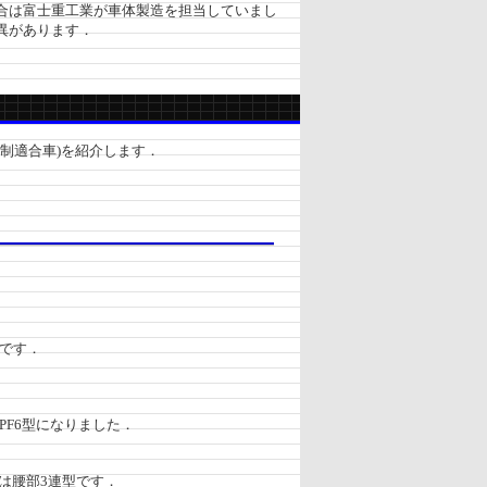
合は富士重工業が車体製造を担当していまし
異があります．
制適合車)を紹介します．
4です．
PF6型になりました．
は腰部3連型です．