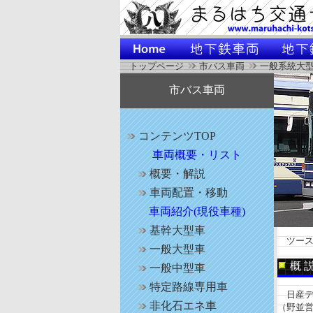
トップページ
市バス車両
一般系統大型
市バス車両
コンテンツTOP
車両概要・リスト
概要・解説
車両配置・移動
車両紹介(現役車種)
基幹大型車
ツース
一般大型車
概 
一般中型車
特定路線専用車
日産デ
非化石エネ車
（野並