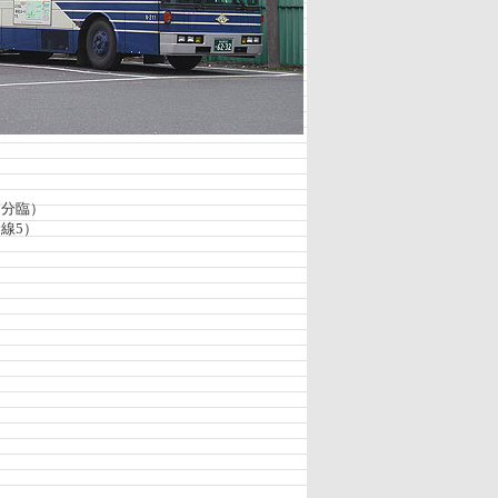
（節分臨）
幹線5）