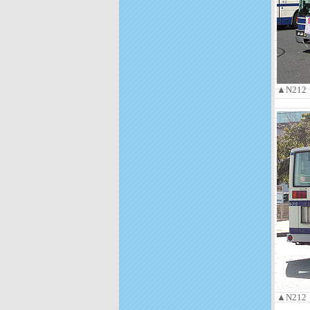
▲N21
▲N21