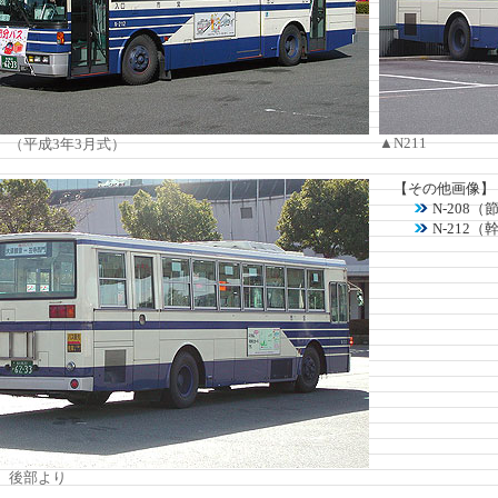
▲N211
2 （平成3年3月式）
【その他画像】
N-208
N-212（
2 後部より