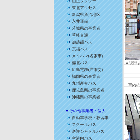
山正タクシー
東北アクセス
新潟県魚沼地区
永井運輸
茨城県の事業者
草軽交通
加越能バス
京福バス
メイハン(名張市)
備北バス
▲後部
広島電鉄(呉市交)
福岡県の事業者
九州産交バス
車内の
鹿児島県の事業者
沖縄県の事業者
▼その他事業者・個人
自動車学校・教習車
スクールバス
送迎シャトルバス
空港内バス