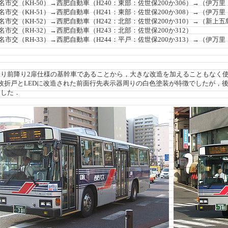
名市交（KH-50）→西肥自動車（H240：東部：佐世保200か306）→（伊万里：
名市交（KH-51）→西肥自動車（H241：東部：佐世保200か308）→（伊万里：
名市交（KH-52）→西肥自動車（H242：北部：佐世保200か310）→（新上五島
名市交（RH-32）→西肥自動車（H243：北部：佐世保200か312）
名市交（RH-33）→西肥自動車（H244：平戸：佐世保200か313）→（伊万里：
り前降り2扉仕様の基幹車であることから，大きな改造を加えることもなく
枚折戸とLEDに改造された前面行先表示器周りの白色塗装が特徴でしたが，
ました．