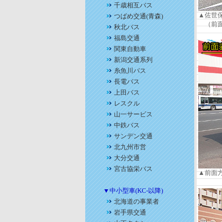
千歳相互バス
▲佐世保
つばめ交通(青森)
（前面
秋北バス
福島交通
関東自動車
新潟交通系列
糸魚川バス
長電バス
上田バス
レスクル
山一サービス
中鉄バス
サンデン交通
北九州市営
大分交通
宮古協栄バス
▲前面
▼中小型車(KC-以降)
北海道の事業者
岩手県交通