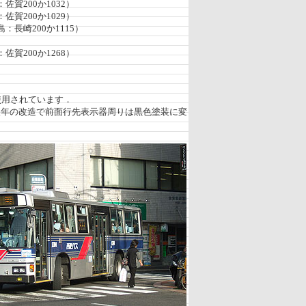
佐賀200か1032）
佐賀200か1029）
：長崎200か1115）
佐賀200か1268）
使用されています．
後年の改造で前面行先表示器周りは黒色塗装に変