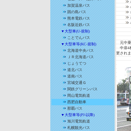
加賀温泉バス
因の島バス
熊本電鉄バス
名阪近鉄バス
▼大型車(U-規制)
ことでんバス
元中乗
▼大型車等(KC-規制)
中扉4
北海道中央バス
更され
ＪＲ北海道バス
じょうてつ
道北バス
道南バス
宮城交通Ｇ
関鉄グリーンバス
岡山電気軌道
西肥自動車
那覇バス
▼大型車等(PJ-以降)
旭川電気軌道
札幌観光バス