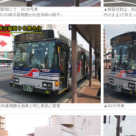
駅前にて H238号車
▲移籍当初は，前
LED表示器周囲が白色当時の様子）
代のまま)で目立
方向幕周囲を他車と同じ黒色に変更
▲H235号車