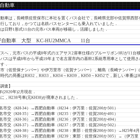
自動車
動車は，長崎県佐世保市に本社を置くバス会社で，長崎県北部や佐賀県西部
運行しており，かつては名鉄バスセンターにも乗入れていました．
は日野1形式11台の元市バス車両が移籍し，活躍しました．
動車 大型 KC-HU2MMCA 11台
へ，元市バスの平成8年式のエアサス2扉車仕様のブルーリボンHUが11台
スは平成8年から平成19年まで名古屋市内の基幹2系統専用車として使用さ
ます．
市（佐世保ナンバー）や伊万里市（佐賀ナンバー），離島（長崎ナンバー）
代の局番はRH32，RH33，KH34～KH39，KH50～KH52で，新しい車番はH
調査】
(2020年)2月現在．
，H238号車(元KH38)が廃車されました．
名市交（KH-34）→西肥自動車（H234：伊万里：佐賀200か501）
名市交（KH-35）→西肥自動車（H235：伊万里：佐賀200か491）
名市交（KH-36）→西肥自動車（H236：伊万里：佐賀200か494）
名市交（KH-37）→西肥自動車（H237：伊万里：佐賀200か502）
名市交（KH-38）→西肥自動車（H238：東部：佐世保200か301）→H25年4
名市交（KH-39）→西肥自動車（H239：東部：佐世保200か305）→（伊万里：