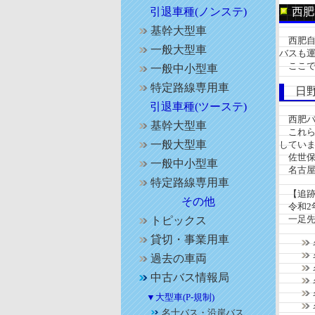
引退車種(ノンステ)
西肥
基幹大型車
西肥自
一般大型車
バスも
ここで
一般中小型車
特定路線専用車
日野自
引退車種(ツーステ)
西肥バス
基幹大型車
これらバ
一般大型車
してい
佐世保
一般中小型車
名古屋時
特定路線専用車
【追跡
その他
令和2年
一足先に
トピックス
貸切・事業用車
過去の車両
中古バス情報局
▼大型車(P-規制)
名士バス・沿岸バス