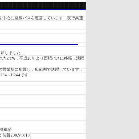
を中心に路線バスを運営しています．夜行高速
移籍しました．
れたのち，平成20年より西肥バスに移籍し活躍
の営業所に所属し，広範囲で活躍しています．
234～H244です．
月廃車済
佐賀200か1013）