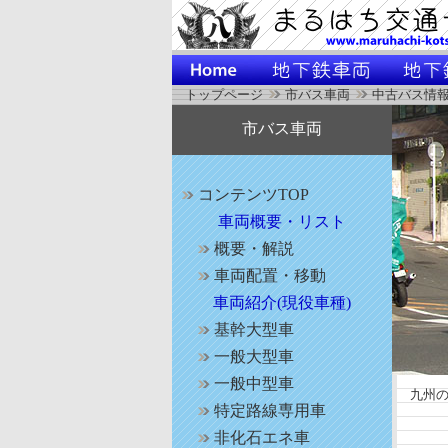
トップページ
市バス車両
中古バス情
市バス車両
コンテンツTOP
車両概要・リスト
概要・解説
車両配置・移動
車両紹介(現役車種)
基幹大型車
一般大型車
一般中型車
九州の
特定路線専用車
非化石エネ車