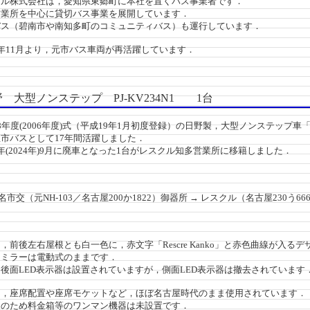
ル株式会社は，愛知県東郷町に本社を置くバス事業者です．
業所を中心に貸切バス事業を展開しています．
ス（碧南市や南知多町のコミュニティバス）も運行しています．
年11月より，元市バス車両が再活躍しています．
大型ノンステップ PJ-KV234N1 1台
年度(2006年度)式（平成19年1月初度登録）の日野製，大型ノンステップ
市バスとして17年間活躍しました．
(2024年)9月に廃車となった1台がレスクル知多営業所に移籍しました．
名市交（元NH-103／名古屋200か1822）御器所 → レスクル（名古屋230う66
前後左右屋根とも白一色に，赤文字「Rescre Kanko」と赤色曲線が入る
ミラーは電動式のままです．
面LED表示器は設置されていますが，側面LED表示器は撤去されています
，座席配置や座席モケットなど，ほぼ名古屋時代のまま使用されています．
のため料金箱等のワンマン機器は未設置です．