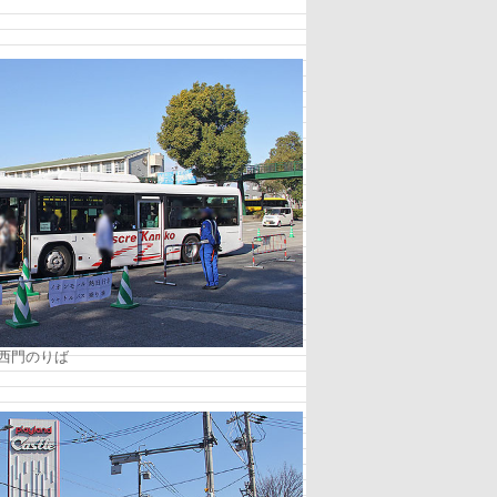
．
西門のりば