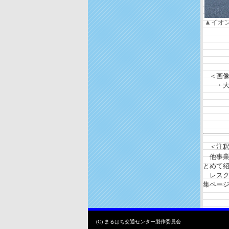
▲イオ
＜画像
・大府
＜注釈
他事業
とめて
レスク
集ペー
(C) まるはち交通センター製作委員会