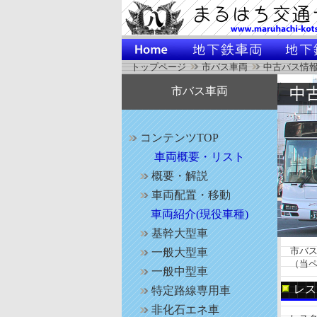
トップページ
市バス車両
中古バス情
市バス車両
コンテンツTOP
車両概要・リスト
概要・解説
車両配置・移動
車両紹介(現役車種)
基幹大型車
市バス
一般大型車
（当ペ
一般中型車
レス
特定路線専用車
非化石エネ車