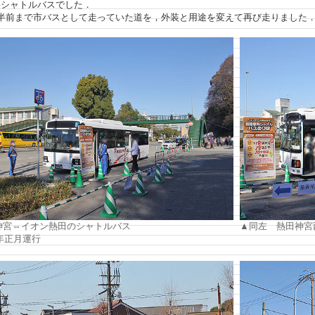
料シャトルバスでした．
半前まで市バスとして走っていた道を，外装と用途を変えて再び走りました
神宮⇔イオン熱田のシャトルバス
▲同左 熱田神宮
年正月運行