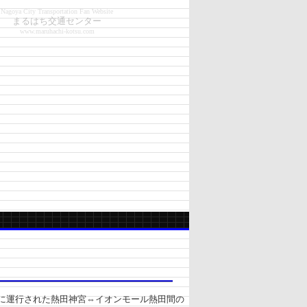
Nagoya City Transportation Fan Website
まるはち交通センター
www.maruhachi-kotsu.com
3日に運行された熱田神宮⇔イオンモール熱田間の