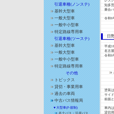
レスク
引退車種(ノンステ)
知多営
乗合バ
基幹大型車
一般大型車
令和6
一般中小型車
特定路線専用車
日野 
引退車種(ツーステ)
基幹大型車
平成18
名古屋
一般大型車
令和6年
一般中小型車
特定路線専用車
その他
トピックス
貸切・事業用車
塗装は，
過去の車両
サイド
前面と後
中古バス情報局
▼大型車(P-規制)
車内は
貸切用
名士バス・沿岸バス