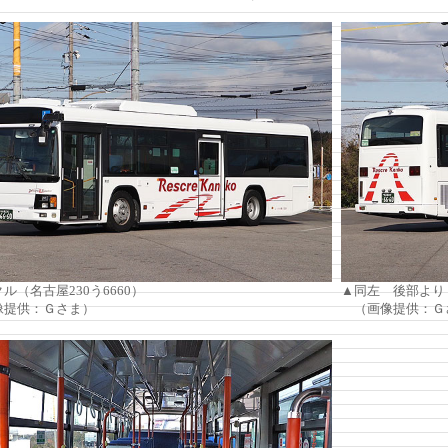
ル（名古屋230う6660）
▲同左 後部より
提供：Ｇさま）
（画像提供：Ｇ