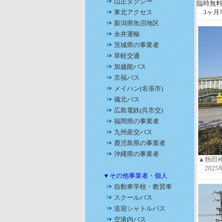
山正タクシー
臨時無
東北アクセス
3ヶ月
新潟県魚沼地区
永井運輸
茨城県の事業者
草軽交通
加越能バス
京福バス
メイハン(名張市)
備北バス
広島電鉄(呉市交)
福岡県の事業者
九州産交バス
鹿児島県の事業者
沖縄県の事業者
▲熱田
2025
▼その他事業者・個人
自動車学校・教習車
スクールバス
送迎シャトルバス
空港内バス