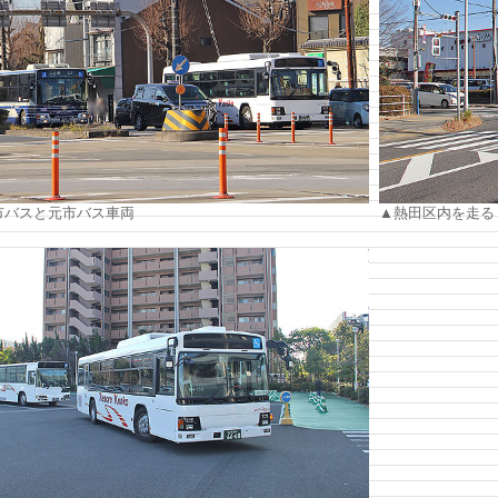
市バスと元市バス車両
▲熱田区内を走る