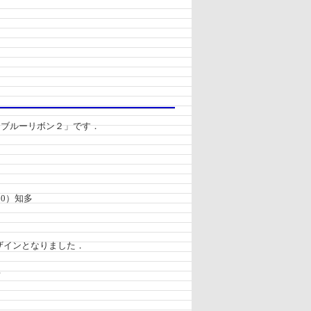
車「ブルーリボン２」です．
60）知多
デザインとなりました．
．