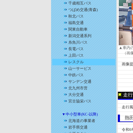
千歳相互バス
つばめ交通(青森)
秋北バス
福島交通
関東自動車
新潟交通系列
糸魚川バス
▲車内
長電バス
（画像
上田バス
レスクル
画像提
山一サービス
中鉄バス
サンデン交通
北九州市営
大分交通
走行
宮古協栄バス
走行風
▼中小型車(KC-以降)
熱田
北海道の事業者
岩手県交通
令和6年