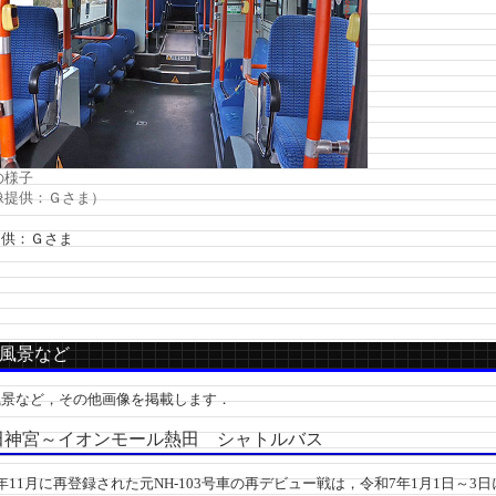
の様子
提供：Ｇさま）
供：Ｇさま
風景など
景など，その他画像を掲載します．
神宮～イオンモール熱田 シャトルバス
11月に再登録された元NH-103号車の再デビュー戦は，令和7年1月1日～