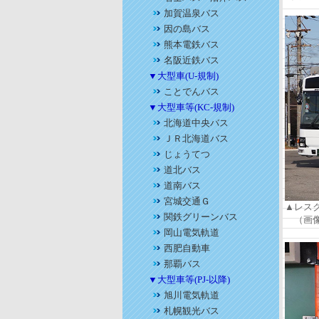
加賀温泉バス
因の島バス
熊本電鉄バス
名阪近鉄バス
▼大型車(U-規制)
ことでんバス
▼大型車等(KC-規制)
北海道中央バス
ＪＲ北海道バス
じょうてつ
道北バス
道南バス
宮城交通Ｇ
▲レスク
関鉄グリーンバス
（画像
岡山電気軌道
西肥自動車
那覇バス
▼大型車等(PJ-以降)
旭川電気軌道
札幌観光バス