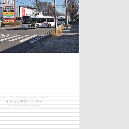
Nagoya City Transportation Fan Website
まるはち交通センター
www.maruhachi-kotsu.com